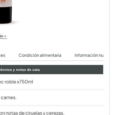
ás
tes
Condición alimentaria
Información nutricio
técnica y notas de cata
ec roble x750ml
 carnes.
n notas de ciruelas y cerezas.