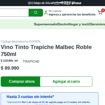
Código de ética
0
Mi cuenta
Ingresa y aprovecha tus beneficios
Supermercado
Electro
Hogar y textil
Servicios
:
0245516
Vino Tinto Trapiche Malbec Roble
750ml
$
119
,
99
x
ml
TRAPICHE
$ 89.990
Hasta 3 cuotas sin interés*
*¡Aprovecha!
Del 1 de mayo al 31 de agosto paga en 3 cuotas sin interés