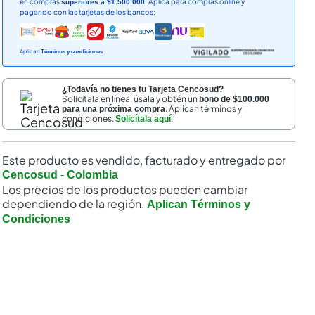
en compras
Aplica para compras online y
superiores a $1.500.000.
pagando con las tarjetas de los bancos:
Aplican
Términos y condiciones
¿Todavía no tienes tu Tarjeta Cencosud?
Solicítala en línea, úsala y obtén un
bono de $100.000
. Aplican términos y
para una próxima compra
condiciones.
.
Solicítala aquí
nal
Este producto es vendido, facturado y entregado por
Cencosud - Colombia
Los precios de los productos pueden cambiar
dependiendo de la región.
Aplican Términos y
Condiciones