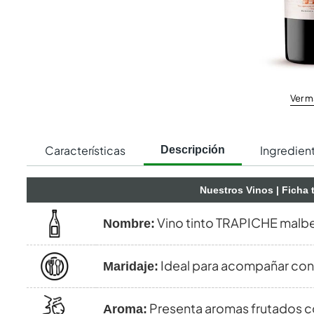
Ver m
Características
Ingredien
Descripción
Nuestros Vinos
| Ficha 
Vino tinto TRAPICHE malb
Nombre:
Ideal para acompañar con
Maridaje:
Presenta aromas frutados co
Aroma: