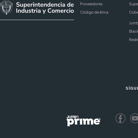
Proveedores
Supe
Código de ética
Cobe
Jumb
Blac
Redi
SÍGU