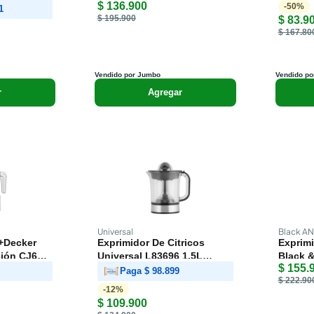
$ 136.900
800 ml
Antipu
-
50
%
1
$ 195.900
$ 83.9
$ 167.80
Vendido por Jumbo
Vendido po
r
Agregar
Universal
Black AN
+Decker
Exprimidor De Citricos
Exprimi
ión CJ650
Universal L83696 1.5L
Black &
$ 155.
Negro
Paga
$ 98.899
$ 222.90
-
12
%
$ 109.900