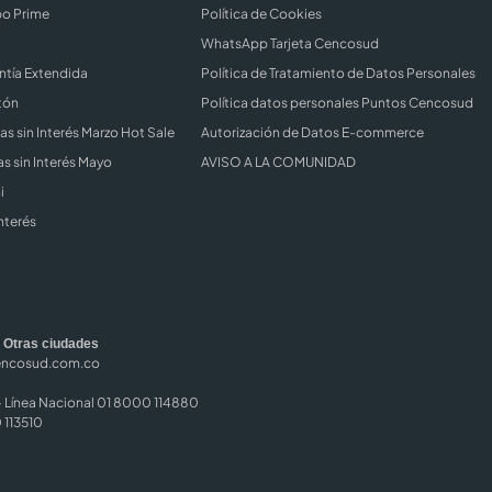
bo Prime
Política de Cookies
WhatsApp Tarjeta Cencosud
ntía Extendida
Política de Tratamiento de Datos Personales
tón
Política datos personales Puntos Cencosud
s sin Interés Marzo Hot Sale
Autorización de Datos E-commerce
s sin Interés Mayo
AVISO A LA COMUNIDAD
i
nterés
|
Otras ciudades
encosud.com.co
Línea Nacional 01 8000 114880
 113510