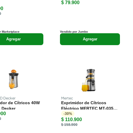
$ 79.900
lpa
00
0
r Marketplace
Vendido por Jumbo
Agregar
Agregar
D Decker
Mertec
dor de Cítricos 40W
Exprimidor de Cítricos
 Decker
Eléctrico MERTEC MT-035S
900
- Acero Inoxidable 140W -
-
30
%
0
$ 110.900
0.35L Automático
$ 158.900