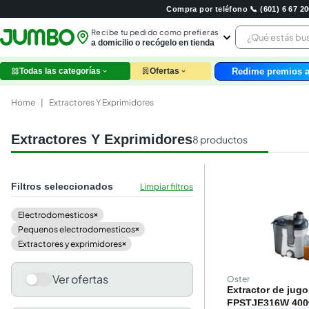
Compra por teléfono 📞 (601) 6 67 
¿Qué estás 
Recibe tu pedido como prefieras
a domicilio o recógelo en tienda
Redime premios a
Todas las categorías
Ofertas
leche
huev
Home
|
Extractores Y Exprimidores
arroz
papel
Extractores Y Exprimidores
8
productos
nutri
galle
aceit
Filtros seleccionados
Limpiar filtros
ques
pollo
electrodomesticos
×
carn
pequenos electrodomesticos
×
extractores y exprimidores
×
Ver ofertas
Oster
Extractor de jugo
FPSTJE316W 400