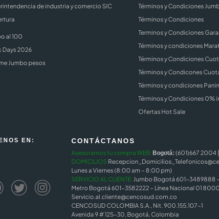
rintendencia de industria y comercio SIC
Términos y Condiciones Jum
rtura
Términos y Condiciones
Terminos y Condiciones Gara
o al 100
Términos y condiciones Mara
k Days 2026
Términos y Condiciones Cuota
me Jumbo pesos
Términos y Condicones Cuota
Términos y condiciones Panin
Términos y Condiciones 0% i
Ofertas Hot Sale
ENOS EN:
CONTÁCTANOS
Asesoramos tu compra WEB:
(601)667 2004 
Bogotá:
DOMICILIOS
Recepcion_Domicilios_Telefonicos@c
Lunes a Viernes (8:00 am – 8:00 pm)
SERVICIO AL CLIENTE:
Jumbo Bogotá 601-3489888 – 
Metro Bogotá 601-3582222 – Línea Nacional 01 8000
Servicio.al.cliente@cencosud.com.co
CENCOSUD COLOMBIA S.A., Nit. 900.155.107-1
Avenida 9 # 125-30, Bogotá, Colombia