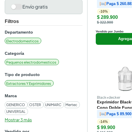
Paga
$ 260.88
Envío gratis
-
10
%
$ 289.900
Filtros
$ 322.900
Departamento
Vendido por Jumbo
Agrega
Electrodomesticos
Categoría
Pequenos electrodomesticos
Tipo de producto
Extractores Y Exprimidores
Marca
Black+decker
Exprimidor Black
GENERICO
OSTER
UNIMARC
Mertec
Cono Doble Func
UNIVERSAL
32 Onzas
Paga
$ 89.900
Mostrar 3 más
-
14
%
$ 99.900
Vendido por