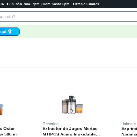
2004 · Lun–sáb 7am–7pm | Dom hasta 6pm · Otras ciudades
buscando?
quí 🏆
os
 higienico
bela
tas
e
o
e
Generico
Unimarc
s Oster
Extractor de Jugos Mertec
Exprimi
w 500 m
MT041S Acero Inoxidable
Naranja