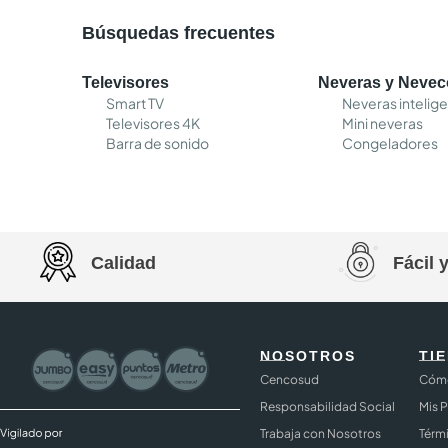
Búsquedas frecuentes
Televisores
Neveras y Neve
Smart TV
Neveras intelig
Televisores 4K
Mini neveras
Barra de sonido
Congeladores
Calidad
Fácil 
NOSOTROS
TI
Cencosud
Cómo
Responsabilidad Social
Mis 
Trabaja con Nosotros
Térm