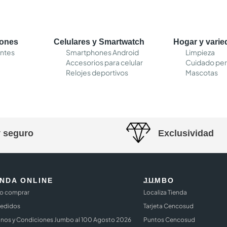
cones
Celulares y Smartwatch
Hogar y vari
entes
Smartphones Android
Limpieza
Accesorios para celular
Cuidado per
Relojes deportivos
Mascotas
y seguro
Exclusividad
ENDA ONLINE
JUMBO
 comprar
Localiza Tienda
Pedidos
Tarjeta Cencosud
inos y Condiciones Jumbo al 100 Agosto 2026
Puntos Cencosud