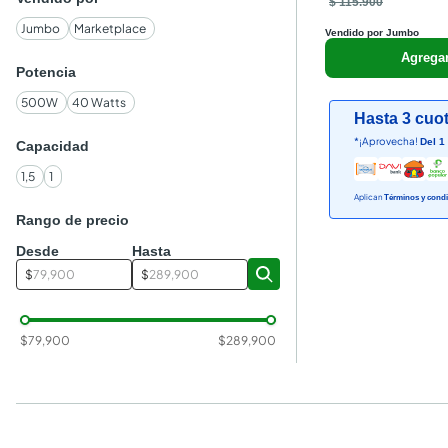
$ 115.900
Jumbo
Marketplace
Vendido por Jumbo
Agrega
Potencia
500W
40 Watts
Hasta 3 cuot
*¡Aprovecha!
Del 1
Capacidad
1,5
1
Aplican
Términos y condi
Rango de precio
Desde
Hasta
$
$
$
79,900
$
289,900