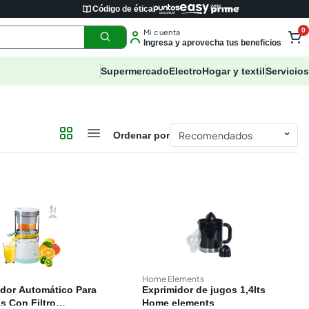
Código de ética
0
Mi cuenta
Ingresa y aprovecha tus beneficios
Supermercado
Electro
Hogar y textil
Servicios
⌄
Ordenar por
Home Elements
dor Automático Para
Exprimidor de jugos 1,4lts
s Con Filtro
Home elements