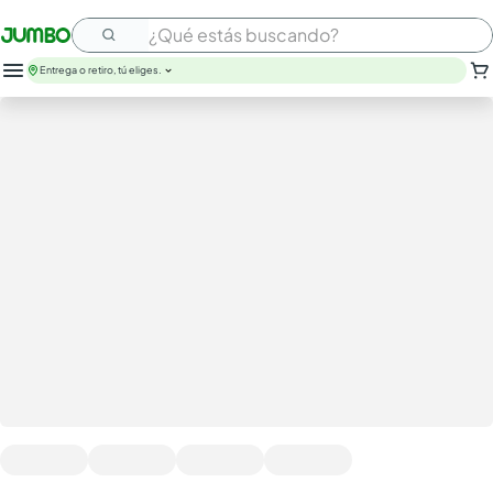
¿Qué estás buscando?
Entrega o retiro, tú eliges.
leche
huevos
arroz
papel higienico
galletas
aceite
queso
nutribela
pollo
cafe