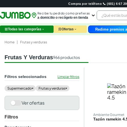
Compra por teléfono 📞 (601) 6 67 
¿Qué estás 
Recibe tu pedido como prefieras
a domicilio o recógelo en tienda
Redime premios a
Todas las categorías
Ofertas
leche
huev
Home
|
Frutas y verduras
arroz
papel
Frutas Y Verduras
966
productos
nutri
galle
aceit
Filtros seleccionados
Limpiar filtros
ques
pollo
supermercado
frutas y verduras
×
×
carn
Ver ofertas
Ambiente Gourmet
Filtros
Tazón ramekin 4.