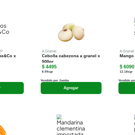
MP
A Granel
A Granel
ne&Co x
Cebolla cabezona a granel x
Mango 
500gr
$ 4495
$ 6090
8.99xgr
12.18xgr
Vendido por Jumbo
Vendido po
r
Agregar