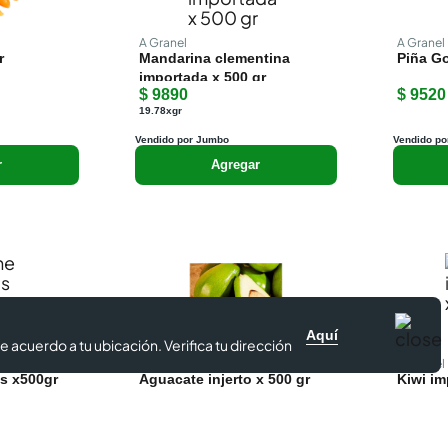
A Granel
A Granel
r
Mandarina clementina
Piña Go
importada x 500 gr
$ 9890
$ 9520
19.78xgr
Vendido por Jumbo
Vendido po
r
Agregar
Aquí
e acuerdo a tu ubicación. Verifica tu dirección
A Granel
A Granel
s x500gr
Aguacate injerto x 500 gr
Kiwi im
$ 9495
$ 9590
18.99xgr
19.18xgr