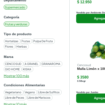
Departamento
$ 12.950
Supermercado
Vendido por Ambiente G
Categoría
Agrega
Frutas y verduras
Tipo de producto
Hortalizas
Frutas
Pulpa De Fruta
Flores
Hierbas
Marca
CENCOSUD
A GRANEL
GRANAROMA
Cencosud
Malla Limón x 10
GIO HOME
KISKA
Mostrar 100 más
$ 3580
3.58xgr
Condiciones Alimentarias
Vegetariano
Vegano
Libre de Sulfitos
Vendido por Jumbo
Libre de Peces
Libre de Mariscos
Agrega
Mostrar 10 más