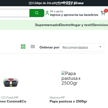
Código de ética
0
Mi cuenta
Ingresa y aprovecha tus beneficios
Supermercado
Electro
Hogar y textil
Servicios
⌄
Ordenar por
& CO Fresh MP
Maxima MP
nos Cuisine&Co
Papa pastusa x 2500gr