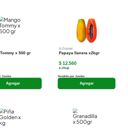
A Granel
Tommy x 500 gr
Papaya llanera x2kgr
$ 12.560
4.19xgr
r Jumbo
Vendido por Jumbo
Agregar
Agregar