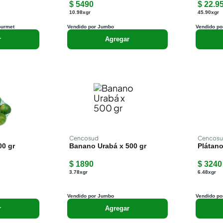
$ 5490
$ 22.9
10.98xgr
45.90xgr
ourmet
Vendido por Jumbo
Vendido po
r
Agregar
Cencosud
Cencos
00 gr
Banano Urabá x 500 gr
Plátano
$ 1890
$ 3240
3.78xgr
6.48xgr
Vendido por Jumbo
Vendido po
r
Agregar