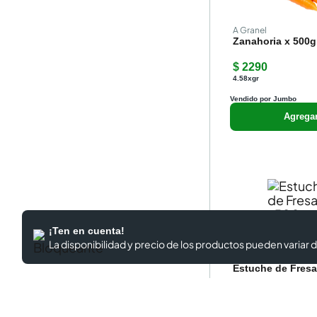
A Granel
Zanahoria x 500g
$ 2290
4.58xgr
Vendido por Jumbo
Agrega
¡Ten en cuenta!
La disponibilidad y precio de los productos
pueden variar d
Cencosud
Estuche de Fresa
$ 9580
19.16xgr