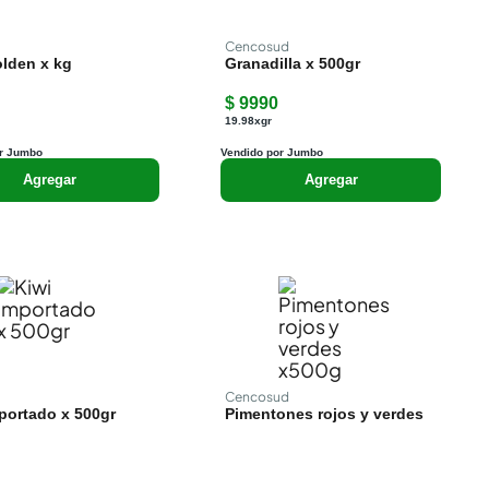
Cencosud
lden x kg
Granadilla x 500gr
$ 9990
19.98xgr
r Jumbo
Vendido por Jumbo
Agregar
Agregar
Cencosud
portado x 500gr
Pimentones rojos y verdes
x500g
$ 2990
5.98xgr