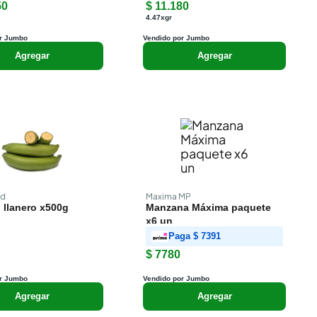
50
$ 11.180
4.47xgr
r Jumbo
Vendido por Jumbo
Agregar
Agregar
ud
Maxima MP
 llanero x500g
Manzana Máxima paquete
x6 un
Paga
$ 7391
$ 7780
r Jumbo
Vendido por Jumbo
Agregar
Agregar