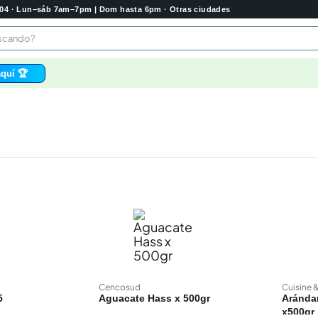
2004 · Lun–sáb 7am–7pm | Dom hasta 6pm · Otras ciudades
buscando?
quí 🏆
os
 higienico
bela
tas
e
o
e
Cencosud
Cuisine 
5
Aguacate Hass x 500gr
Aránda
x500gr