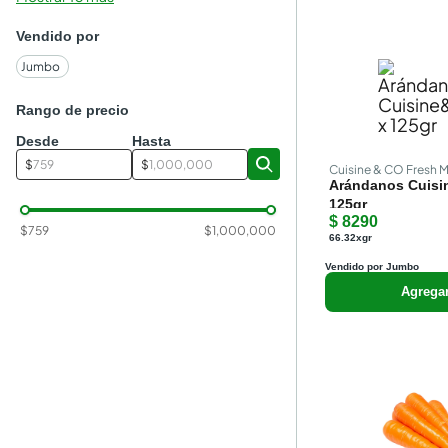
Vendido por
Jumbo
Rango de precio
Desde
Hasta
$
$
Cuisine & CO Fresh 
Arándanos Cuisi
125gr
$ 8290
$
759
$
1,000,000
66.32xgr
Vendido por Jumbo
Agrega