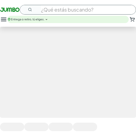
¿Qué estás buscando?
Entrega o retiro, tú eliges.
leche
huevos
arroz
papel higienico
galletas
aceite
queso
nutribela
pollo
cafe