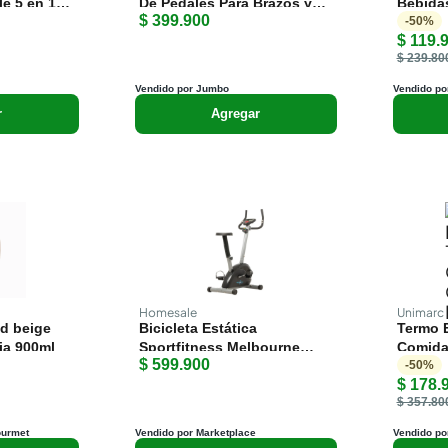
e 5 en 1
De Pedales Para Brazos y
Bebidas
$ 399.900
Piernas Ciclovida By Gym
-
50
%
$ 119.
Trek
$ 239.80
Vendido por Jumbo
Vendido po
r
Agregar
Homesale
Unimarc
d beige
Bicicleta Estática
Termo E
ija 900ml
Sportfitness Melbourne
Comidas
$ 599.900
Resistencia Magnetica
-
50
%
$ 178.
$ 357.80
ourmet
Vendido por Marketplace
Vendido po