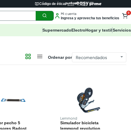
Código de ética
0
Mi cuenta
Ingresa y aprovecha tus beneficios
Supermercado
Electro
Hogar y textil
Servicios
⌄
Ordenar por
Lemmond
or pecho 5
Simulador bicicleta
sores Radost
lemmond revolution