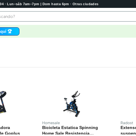
2004 · Lun–sáb 7am–7pm | Dom hasta 6pm · Otras ciudades
buscando?
quí 🏆
os
bela
 higienico
tas
e
o
e
Homesale
Radost
adora
Bicicleta Estatica Spinning
Extens
le Goplus
Home Sale Resistencia
suspen