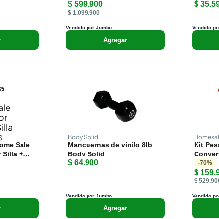
$ 599.900
$ 35.5
Mecanica
$ 1.099.900
Vendido por Jumbo
Vendido po
r
Agregar
Body Solid
Homesal
Home Sale
Mancuernas de vinilo 8lb
Kit Pes
 Silla +
Body Solid
Conver
$ 64.900
Barra L
-
70
%
$ 159.
$ 529.90
Vendido por Jumbo
Vendido po
r
Agregar