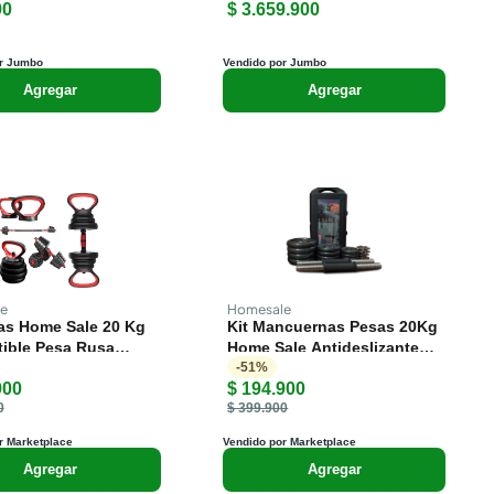
90
$ 3.659.900
r Jumbo
Vendido por Jumbo
Agregar
Agregar
e
Homesale
as Home Sale 20 Kg
Kit Mancuernas Pesas 20Kg
tible Pesa Rusa
Home Sale Antideslizante
arga
Estuche
-
51
%
900
$ 194.900
0
$ 399.900
r Marketplace
Vendido por Marketplace
Agregar
Agregar