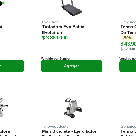
Evolution
Generic
st
Trotadora Evo Baltic
Termo C
Evolution
De Tem
$ 3.889.000
-
50
%
$ 43.9
$ 87.800
Vendido por Jumbo
Vendido po
r
Agregar
Tvnovedadestv
Generic
adora
Mini Bicicleta - Ejercitador
Termo 