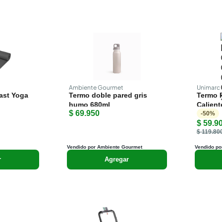
Ambiente Gourmet
Unimarc
ast Yoga
Termo doble pared gris
Termo P
humo 680ml
Calient
$ 69.950
Sabor
-
50
%
$ 59.9
$ 119.80
Vendido por Ambiente Gourmet
Vendido po
r
Agregar