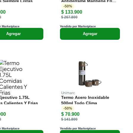
 Siempre Listas
Antiderrame Mantiene Frio y
Calor
-
50
%
900
$ 133.900
0
$ 267.800
r Marketplace
Vendido por Marketplace
Agregar
Agregar
Unimarc
jecutivo 1.75L
Termo Acero Inoxidable
 Calientes Y Frias
500ml Todo Clima
-
50
%
900
$ 70.900
0
$ 141.800
r Marketplace
Vendido por Marketplace