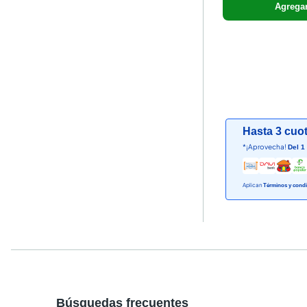
Agrega
Hasta 3 cuot
*¡Aprovecha!
Del 1
Aplican
Términos y condi
Búsquedas frecuentes