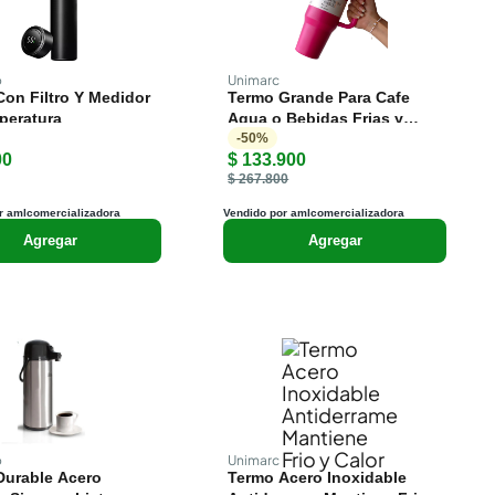
o
Unimarc
on Filtro Y Medidor
Termo Grande Para Cafe
peratura
Agua o Bebidas Frias y
Calientes
-
50
%
00
$ 133.900
$ 267.800
r amlcomercializadora
Vendido por amlcomercializadora
Agregar
Agregar
o
Unimarc
Durable Acero
Termo Acero Inoxidable