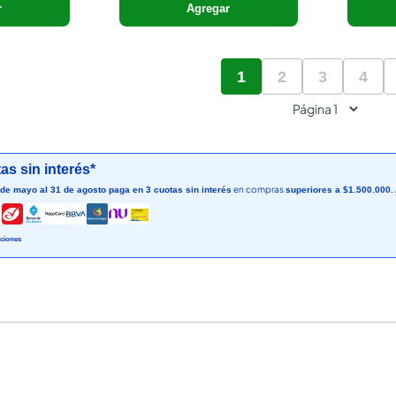
r
Agregar
1
2
3
4
as sin interés*
en compras
 de mayo al 31 de agosto paga en 3 cuotas sin interés
superiores a $1.500.000.
ciones