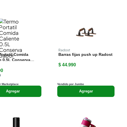
Radost
ortatil Comida
Barras fijas push up Radost
e 0.5L Conserva
$ 44.990
00
0
r Marketplace
Vendido por Jumbo
Agregar
Agregar