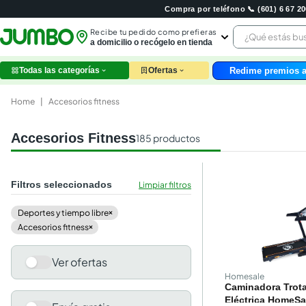
Compra por teléfono 📞 (601) 6 67 
¿Qué estás 
Recibe tu pedido como prefieras
a domicilio o recógelo en tienda
Redime premios a
Todas las categorías
Ofertas
leche
huev
Home
|
Accesorios fitness
arroz
nutri
Accesorios Fitness
185
productos
papel
galle
aceit
Filtros seleccionados
Limpiar filtros
ques
pollo
deportes y tiempo libre
×
carn
accesorios fitness
×
Ver ofertas
Homesale
Caminadora Trot
Eléctrica HomeSa