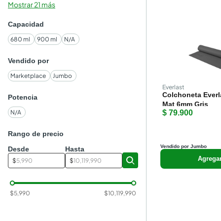
Mostrar 21 más
Capacidad
680 ml
900 ml
N/A
Vendido por
Marketplace
Jumbo
Everlast
Colchoneta Everl
Potencia
Mat 6mm Gris
N/A
$ 79.900
Rango de precio
Vendido por Jumbo
Desde
Hasta
Agrega
$
$
$
5,990
$
10,119,990