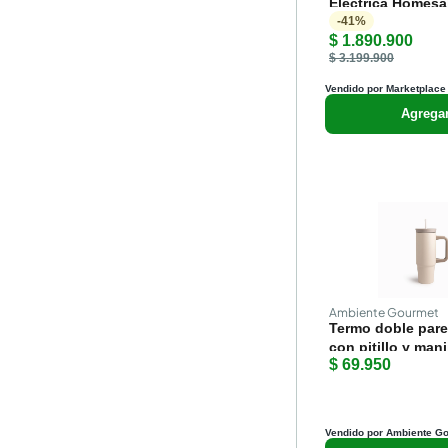
Eléctrica Homesal
Multifunción
-
41
%
$ 1.890.900
$ 3.199.900
Vendido por Marketplace
Agrega
Ambiente Gourmet
Termo doble pare
con pitillo y man
$ 69.950
Vendido por Ambiente G