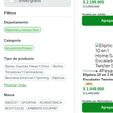
Envío gratis
$ 2.199.900
$ 3.999.900
Filtros
Vendido por Jumbo
Agrega
Departamento
Deportes y tiempo libre
Categoría
Accesorios fitness
Tipo de producto
Barras, Guantes, Pesas Y Otros
Termos
Homesale
Trotadoras Y Caminadoras
Eliptica 10 en 1 
Bicicletas Estaticas Y Spinning
Elípticas
Escalador Twister
4Pesas
-
30
%
Mostrar 1 más
$ 1.049.900
$ 1.499.900
Marca
Vendido por Marketplace
RADOST
SPORTIVA
NORDICTRACK
Agrega
BODY SOLID
AMBIENTE GOURMET