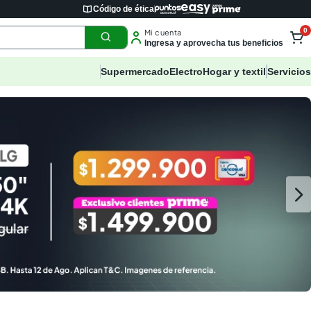
Código de ética
0
Mi cuenta
Ingresa y aprovecha tus beneficios
Supermercado
Electro
Hogar y textil
Servicios