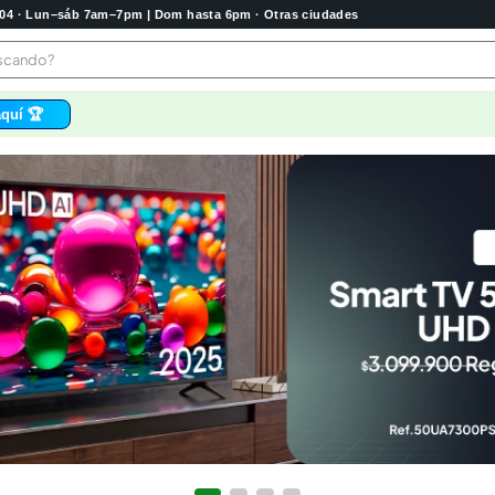
2004 · Lun–sáb 7am–7pm | Dom hasta 6pm · Otras ciudades
buscando?
quí 🏆
os
bela
 higienico
tas
e
o
e