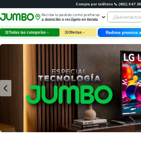
Compra por teléfono 📞 (601) 6 67 
¿Qué estás 
Recibe tu pedido como prefieras
a domicilio o recógelo en tienda
Redime premios a
Todas las categorías
Ofertas
leche
huev
arroz
nutri
papel
galle
aceit
ques
pollo
carn