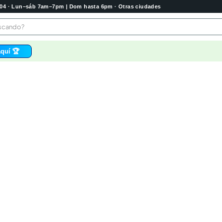
2004 · Lun–sáb 7am–7pm | Dom hasta 6pm · Otras ciudades
buscando?
quí 🏆
os
 higienico
bela
tas
e
o
e