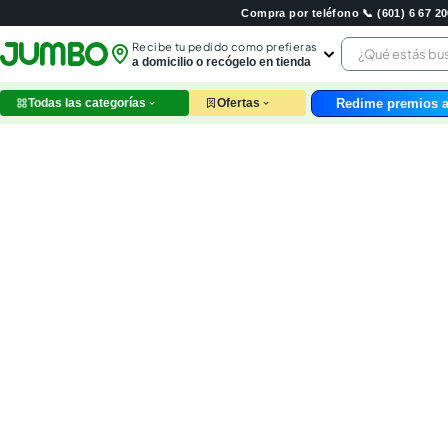
Compra por teléfono 📞 (601) 6 67 
¿Qué estás 
Recibe tu pedido como prefieras
a domicilio o recógelo en tienda
Redime premios a
Todas las categorías
Ofertas
leche
huev
arroz
papel
nutri
galle
aceit
ques
pollo
carn