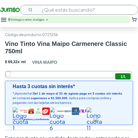
¿Qué estás buscando?
Entrega o retiro, tú eliges.
:
0723256
Vino Tinto Vina Maipo Carmenere Classic
750ml
$
69
,
32
x
ml
VINA MAIPO
1
/
1
Hasta 3 cuotas sin interés*
*¡Aprovecha!
Del 1 de mayo al 31 de agosto paga en 3 cuotas sin interés
en compras
Aplica para compras online y
superiores a $1.500.000.
pagando con las tarjetas de los bancos:
Aplican
Términos y condiciones