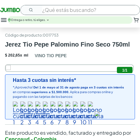
¿Qué estás buscando?
Entrega o retiro, tú eliges.
:
0017753
Jerez Tio Pepe Palomino Fino Seco 750ml
$
202
,
65
x
ml
VINO TIO PEPE
1
/
1
Hasta 3 cuotas sin interés*
*¡Aprovecha!
Del 1 de mayo al 31 de agosto paga en 3 cuotas sin interés
en compras
Aplica para compras online y
superiores a $1.500.000.
pagando con las tarjetas de los bancos:
Aplican
Términos y condiciones
Este producto es vendido, facturado y entregado por
Cencosud - Colombia