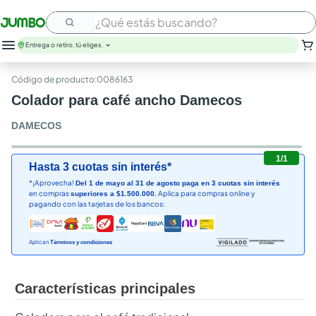
¿Qué estás buscando?
Entrega o retiro, tú eliges.
leche
:
0086163
huevos
Colador para café ancho Damecos
arroz
papel higienico
DAMECOS
nutribela
galletas
1
/
1
Hasta 3 cuotas sin interés*
aceite
*¡Aprovecha!
Del 1 de mayo al 31 de agosto paga en 3 cuotas sin interés
queso
en compras
Aplica para compras online y
superiores a $1.500.000.
pollo
pagando con las tarjetas de los bancos:
carne
Aplican
Términos y condiciones
Características principales