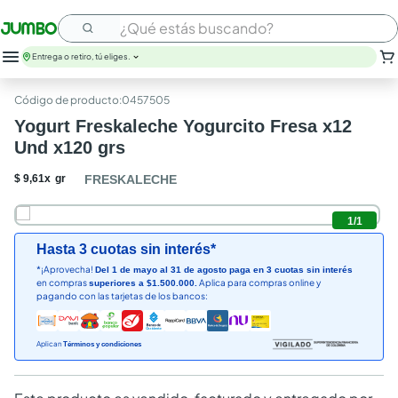
¿Qué estás buscando?
Entrega o retiro, tú eliges.
leche
:
0457505
huevos
Yogurt Freskaleche Yogurcito Fresa x12
arroz
Und x120 grs
papel higienico
galletas
$
9
,
61
x
gr
FRESKALECHE
aceite
queso
1
/
1
nutribela
Hasta 3 cuotas sin interés*
pollo
*¡Aprovecha!
Del 1 de mayo al 31 de agosto paga en 3 cuotas sin interés
cafe
en compras
Aplica para compras online y
superiores a $1.500.000.
pagando con las tarjetas de los bancos:
Aplican
Términos y condiciones