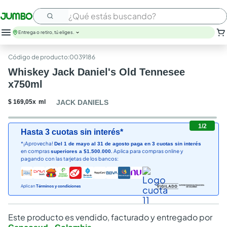
¿Qué estás buscando?
Entrega o retiro, tú eliges.
:
0039186
Whiskey Jack Daniel's Old Tennesee
x750ml
$
169
,
05
x
ml
JACK DANIELS
1
/
2
Hasta 3 cuotas sin interés*
*¡Aprovecha!
Del 1 de mayo al 31 de agosto paga en 3 cuotas sin interés
en compras
Aplica para compras online y
superiores a $1.500.000.
pagando con las tarjetas de los bancos:
Aplican
Términos y condiciones
Este producto es vendido, facturado y entregado por