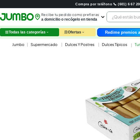
Compra por teléfono 📞 (601) 6 67 
¿Qué estás 
Recibe tu pedido como prefieras
a domicilio o recógelo en tienda
Redime premios a
Todas las categorías
Ofertas
leche
Supermercado
Dulces Y Postres
Dulces Típicos
Tu
huev
arroz
papel
galle
aceit
ques
nutri
pollo
cafe