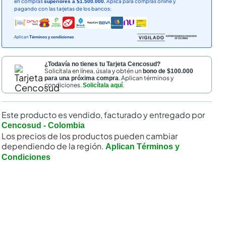
en compras
Aplica para compras online y
superiores a $1.500.000.
pagando con las tarjetas de los bancos:
Aplican
Términos y condiciones
¿Todavía no tienes tu Tarjeta Cencosud?
Solicítala en línea, úsala y obtén un
bono de $100.000
. Aplican términos y
para una próxima compra
condiciones.
.
Solicítala aquí
nal
Este producto es vendido, facturado y entregado por
Cencosud - Colombia
Los precios de los productos pueden cambiar
dependiendo de la región.
Aplican Términos y
Condiciones