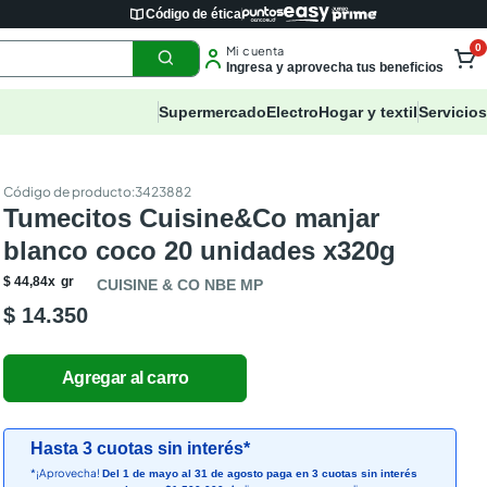
Código de ética
0
Mi cuenta
Ingresa y aprovecha tus beneficios
Supermercado
Electro
Hogar y textil
Servicios
:
3423882
Tumecitos Cuisine&Co manjar
blanco coco 20 unidades x320g
$
44
,
84
x
gr
CUISINE & CO NBE MP
$ 14.350
Hasta 3 cuotas sin interés*
*¡Aprovecha!
Del 1 de mayo al 31 de agosto paga en 3 cuotas sin interés