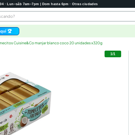
2004 · Lun–sáb 7am–7pm | Dom hasta 6pm · Otras ciudades
buscando?
quí 🏆
mecitos Cuisine&Co manjar blanco coco 20 unidades x320g
os
1
/
1
 higienico
tas
e
o
bela