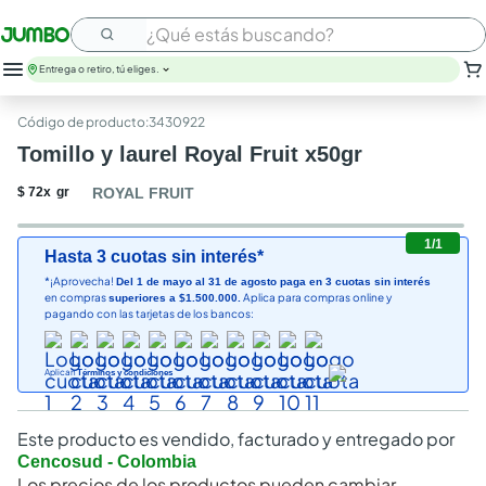
¿Qué estás buscando?
Entrega o retiro, tú eliges.
:
3430922
Tomillo y laurel Royal Fruit x50gr
$
72
x
gr
ROYAL FRUIT
1
/
1
Hasta 3 cuotas sin interés*
*¡Aprovecha!
Del 1 de mayo al 31 de agosto paga en 3 cuotas sin interés
en compras
Aplica para compras online y
superiores a $1.500.000.
pagando con las tarjetas de los bancos:
Aplican
Términos y condiciones
Este producto es vendido, facturado y entregado por
Cencosud - Colombia
Los precios de los productos pueden cambiar