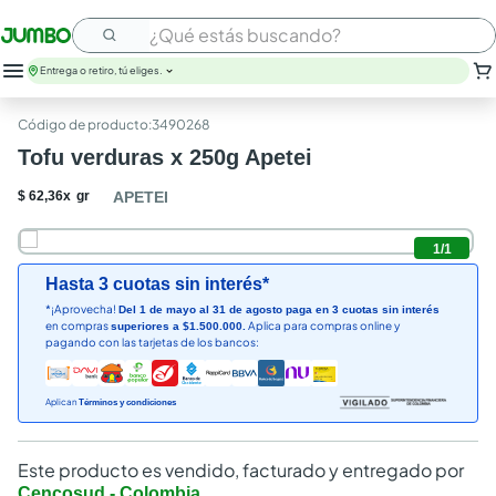
¿Qué estás buscando?
Entrega o retiro, tú eliges.
leche
:
3490268
huevos
Tofu verduras x 250g Apetei
arroz
papel higienico
$
62
,
36
x
gr
APETEI
galletas
aceite
1
/
1
queso
Hasta 3 cuotas sin interés*
nutribela
*¡Aprovecha!
Del 1 de mayo al 31 de agosto paga en 3 cuotas sin interés
pollo
en compras
Aplica para compras online y
superiores a $1.500.000.
cafe
pagando con las tarjetas de los bancos:
Aplican
Términos y condiciones
Este producto es vendido, facturado y entregado por
Cencosud - Colombia