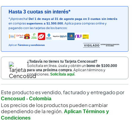
Hasta 3 cuotas sin interés*
*¡Aprovecha!
Del 1 de mayo al 31 de agosto paga en 3 cuotas sin interés
en compras
Aplica para compras online y
superiores a $1.500.000.
pagando con las tarjetas de los bancos:
Aplican
Términos y condiciones
¿Todavía no tienes tu Tarjeta Cencosud?
Solicítala en línea, úsala y obtén un
bono de $100.000
. Aplican términos y
para una próxima compra
condiciones.
.
Solicítala aquí
Este producto es vendido, facturado y entregado por
Cencosud - Colombia
Los precios de los productos pueden cambiar
dependiendo de la región.
Aplican Términos y
Condiciones