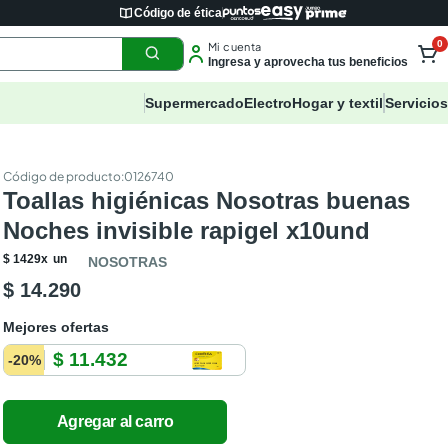
Código de ética
0
Mi cuenta
Ingresa y aprovecha tus beneficios
Supermercado
Electro
Hogar y textil
Servicios
:
0126740
Toallas higiénicas Nosotras buenas
Noches invisible rapigel x10und
$
1429
x
un
NOSOTRAS
$ 14.290
Mejores ofertas
$ 11.432
-
20
%