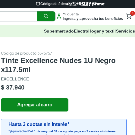
Código de ética
0
Mi cuenta
Ingresa y aprovecha tus beneficios
Supermercado
Electro
Hogar y textil
Servicios
:
3575757
Tinte Excellence Nudes 1U Negro
x117.5ml
EXCELLENCE
$ 37.940
Hasta 3 cuotas sin interés*
*¡Aprovecha!
Del 1 de mayo al 31 de agosto paga en 3 cuotas sin interés