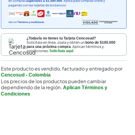
en compras
Aplica para compras online y
superiores a $1.500.000.
pagando con las tarjetas de los bancos:
Aplican
Términos y condiciones
¿Todavía no tienes tu Tarjeta Cencosud?
Solicítala en línea, úsala y obtén un
bono de $100.000
. Aplican términos y
para una próxima compra
condiciones.
.
Solicítala aquí
Este producto es vendido, facturado y entregado por
Cencosud - Colombia
Los precios de los productos pueden cambiar
dependiendo de la región.
Aplican Términos y
Condiciones