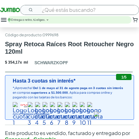
¿Qué estás buscando?
Entrega o retiro, tú eliges.
:
0999698
Spray Retoca Raíces Root Retoucher Negro
120ml
$
354
,
17
x
ml
SCHWARZKOPF
1
/
5
Hasta 3 cuotas sin interés*
*¡Aprovecha!
Del 1 de mayo al 31 de agosto paga en 3 cuotas sin interés
en compras
Aplica para compras online y
superiores a $1.500.000.
pagando con las tarjetas de los bancos:
Aplican
Términos y condiciones
Este producto es vendido, facturado y entregado por