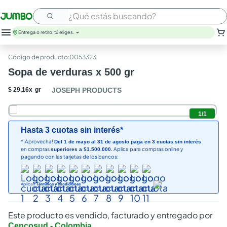
¿Qué estás buscando?
Entrega o retiro, tú eliges.
:
0053323
Sopa de verduras x 500 gr
$
29
,
16
x
gr
JOSEPH PRODUCTS
1
/
1
Hasta 3 cuotas sin interés*
*¡Aprovecha!
Del 1 de mayo al 31 de agosto paga en 3 cuotas sin interés
en compras
Aplica para compras online y
superiores a $1.500.000.
pagando con las tarjetas de los bancos:
Aplican
Términos y condiciones
Este producto es vendido, facturado y entregado por
Cencosud - Colombia