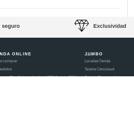
y seguro
Exclusividad
ENDA ONLINE
JUMBO
 comprar
Localiza Tienda
Pedidos
Tarjeta Cencosud
inos y Condiciones Jumbo al 100 Agosto 2026
Puntos Cencosud
rintendencia de industria y comercio SIC
Términos y Condiciones Jum
rtura
Términos y Condiciones
Terminos y Condiciones Gara
o al 100
Términos y condiciones Mara
k Days 2026
Términos y Condiciones Cuota
me Jumbo pesos
Términos y Condicones Cuota
Términos y condiciones Panin