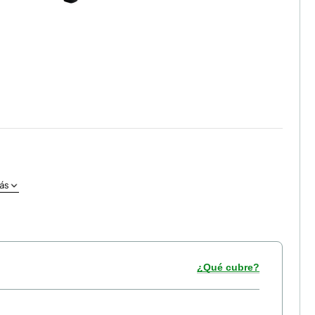
ás
¿Qué cubre?