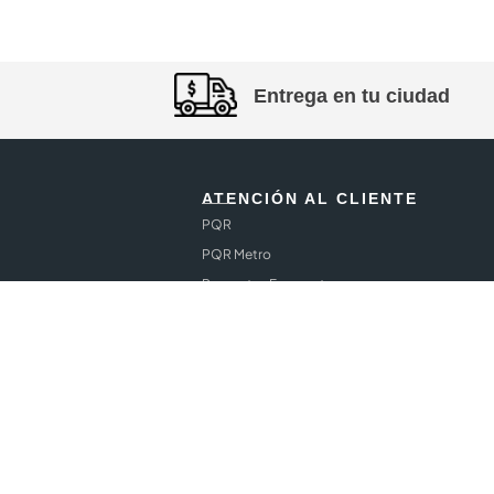
Entrega en tu ciudad
ATENCIÓN AL CLIENTE
PQR
PQR Metro
Preguntas Frecuentes
bo Prime
Política de Cookies
WhatsApp Tarjeta Cencosud
ntía Extendida
Política de Tratamiento de Datos Personales
tón
Política datos personales Puntos Cencosud
s sin Interés Marzo Hot Sale
Autorización de Datos E-commerce
s sin Interés Mayo
AVISO A LA COMUNIDAD
i