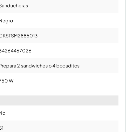
Sanducheras
Negro
CKSTSM2885013
34264467026
Prepara 2 sandwiches o 4 bocaditos
750 W
No
Sí