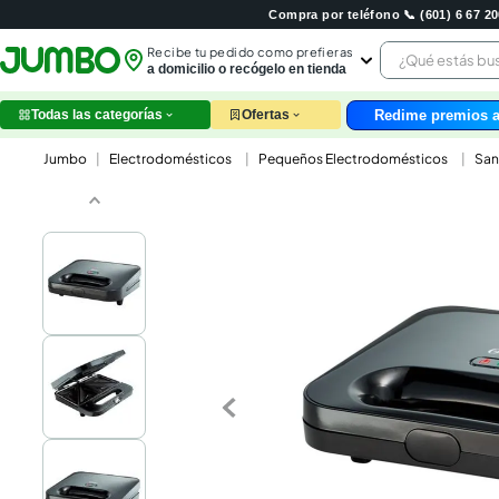
Compra por teléfono 📞 (601) 6 67 
¿Qué estás 
Recibe tu pedido como prefieras
a domicilio o recógelo en tienda
Redime premios a
Todas las categorías
Ofertas
leche
Electrodomésticos
Pequeños Electrodomésticos
San
huev
arroz
papel
nutri
galle
aceit
ques
pollo
carn