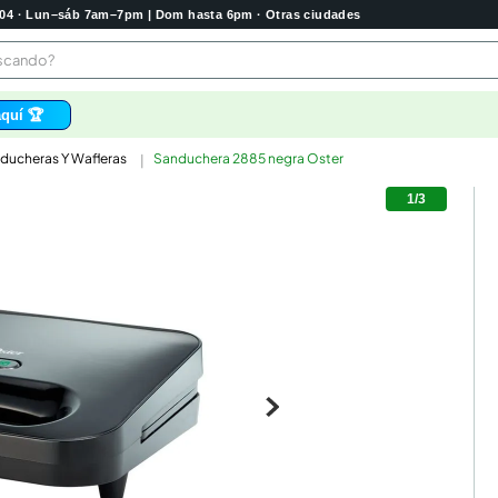
2004 · Lun–sáb 7am–7pm | Dom hasta 6pm · Otras ciudades
buscando?
quí 🏆
ducheras Y Wafleras
Sanduchera 2885 negra Oster
os
1
/
3
 higienico
bela
tas
e
o
e