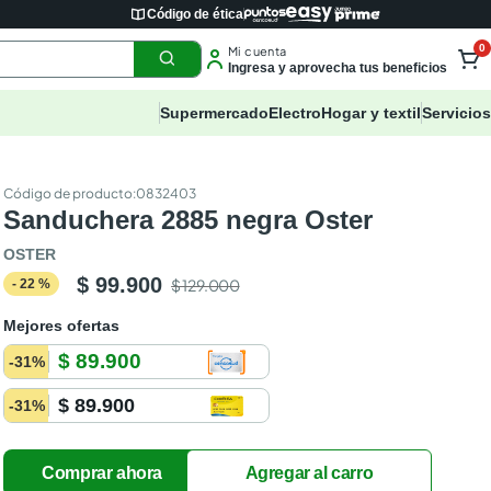
Código de ética
0
Mi cuenta
Ingresa y aprovecha tus beneficios
Supermercado
Electro
Hogar y textil
Servicios
:
0832403
Sanduchera 2885 negra Oster
OSTER
$ 99.900
$ 129.000
-
22
%
Mejores ofertas
$ 89.900
-
31
%
$ 89.900
-
31
%