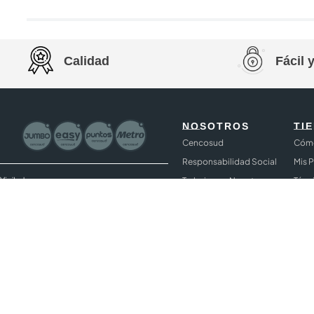
Calidad
Fácil 
NOSOTROS
TI
Cencosud
Cómo
Responsabilidad Social
Mis 
Trabaja con Nosotros
Térm
Proveedores
Supe
Código de ética
Cobe
Jumb
Blac
Redi