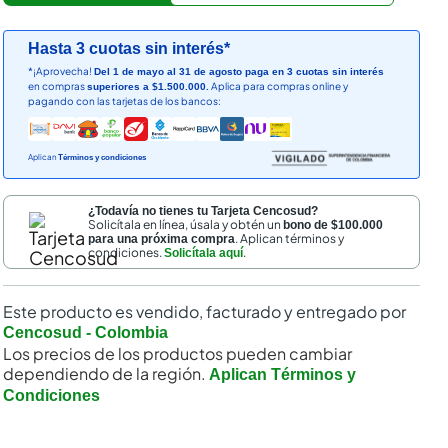
Hasta 3 cuotas sin interés*
*¡Aprovecha!
Del 1 de mayo al 31 de agosto paga en 3 cuotas sin interés
en compras
Aplica para compras online y
superiores a $1.500.000.
pagando con las tarjetas de los bancos:
Aplican
Términos y condiciones
¿Todavía no tienes tu Tarjeta Cencosud?
Solicítala en línea, úsala y obtén un
bono de $100.000
. Aplican términos y
para una próxima compra
condiciones.
.
Solicítala aquí
Este producto es vendido, facturado y entregado por
Cencosud - Colombia
Los precios de los productos pueden cambiar
dependiendo de la región.
Aplican Términos y
Condiciones