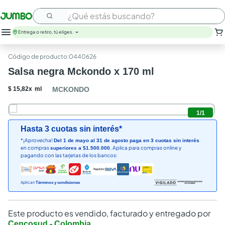
¿Qué estás buscando?
Entrega o retiro, tú eliges.
:
0440626
Salsa negra Mckondo x 170 ml
$
15
,
82
x
ml
MCKONDO
1
/
1
Hasta 3 cuotas sin interés*
*¡Aprovecha!
Del 1 de mayo al 31 de agosto paga en 3 cuotas sin interés
en compras
Aplica para compras online y
superiores a $1.500.000.
pagando con las tarjetas de los bancos:
Aplican
Términos y condiciones
Este producto es vendido, facturado y entregado por
Cencosud - Colombia