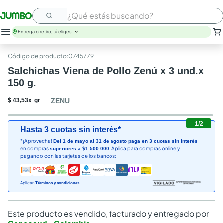
¿Qué estás buscando?
Entrega o retiro, tú eliges.
:
0745779
Salchichas Viena de Pollo Zenú x 3 und.x
150 g.
$
43
,
53
x
gr
ZENU
1
/
2
Hasta 3 cuotas sin interés*
*¡Aprovecha!
Del 1 de mayo al 31 de agosto paga en 3 cuotas sin interés
en compras
Aplica para compras online y
superiores a $1.500.000.
pagando con las tarjetas de los bancos:
Aplican
Términos y condiciones
Este producto es vendido, facturado y entregado por