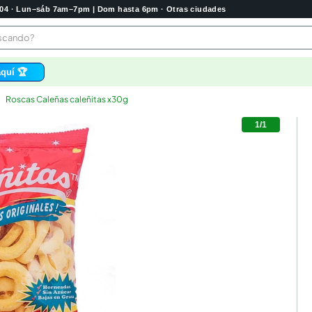
2004 · Lun–sáb 7am–7pm | Dom hasta 6pm · Otras ciudades
buscando?
quí 🏆
Roscas Caleñas caleñitas x30g
os
1
/
1
bela
 higienico
tas
e
o
e