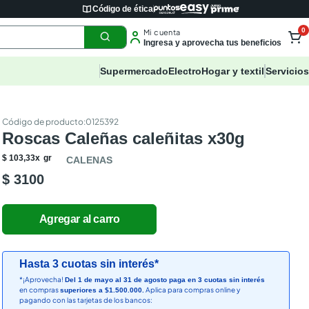
Código de ética
0
Mi cuenta
Ingresa y aprovecha tus beneficios
Supermercado
Electro
Hogar y textil
Servicios
:
0125392
Roscas Caleñas caleñitas x30g
$
103
,
33
x
gr
CALENAS
$ 3100
Hasta 3 cuotas sin interés*
*¡Aprovecha!
Del 1 de mayo al 31 de agosto paga en 3 cuotas sin interés
en compras
Aplica para compras online y
superiores a $1.500.000.
pagando con las tarjetas de los bancos: