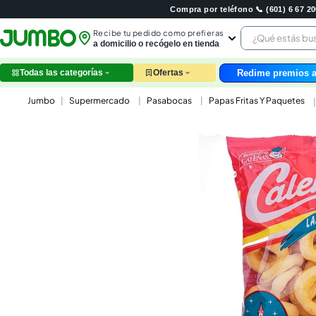
Compra por teléfono 📞 (601) 6 67 
¿Qué estás 
Recibe tu pedido como prefieras
a domicilio o recógelo en tienda
Redime premios a
Todas las categorías
Ofertas
leche
Supermercado
Pasabocas
Papas Fritas Y Paquetes
huev
arroz
nutri
papel
galle
aceit
ques
pollo
carn