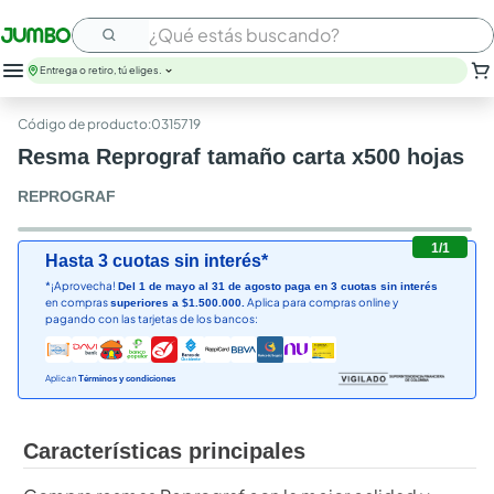
¿Qué estás buscando?
Entrega o retiro, tú eliges.
:
0315719
Resma Reprograf tamaño carta x500 hojas
REPROGRAF
1
/
1
Hasta 3 cuotas sin interés*
*¡Aprovecha!
Del 1 de mayo al 31 de agosto paga en 3 cuotas sin interés
en compras
Aplica para compras online y
superiores a $1.500.000.
pagando con las tarjetas de los bancos:
Aplican
Términos y condiciones
Características principales