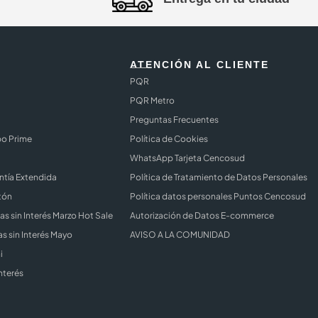
ATENCIÓN AL CLIENTE
PQR
PQR Metro
Preguntas Frecuentes
bo Prime
Política de Cookies
WhatsApp Tarjeta Cencosud
ntía Extendida
Política de Tratamiento de Datos Personales
tón
Política datos personales Puntos Cencosud
s sin Interés Marzo Hot Sale
Autorización de Datos E-commerce
s sin Interés Mayo
AVISO A LA COMUNIDAD
i
nterés