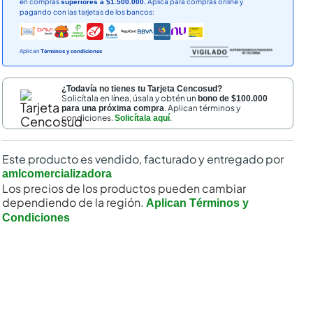
en compras
Aplica para compras online y
superiores a $1.500.000.
pagando con las tarjetas de los bancos:
Aplican
Términos y condiciones
¿Todavía no tienes tu Tarjeta Cencosud?
Solicítala en línea, úsala y obtén un
bono de $100.000
. Aplican términos y
para una próxima compra
condiciones.
.
Solicítala aquí
Este producto es vendido, facturado y entregado por
amlcomercializadora
Los precios de los productos pueden cambiar
dependiendo de la región.
Aplican Términos y
Condiciones