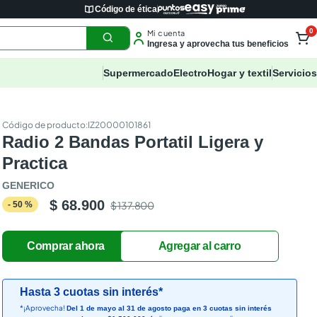
Código de ética
0
Mi cuenta
Ingresa y aprovecha tus beneficios
Supermercado
Electro
Hogar y textil
Servicios
:
IZ20000101861
Radio 2 Bandas Portatil Ligera y
Practica
GENERICO
$ 68.900
$ 137.800
-
50
%
Hasta 3 cuotas sin interés*
*¡Aprovecha!
Del 1 de mayo al 31 de agosto paga en 3 cuotas sin interés