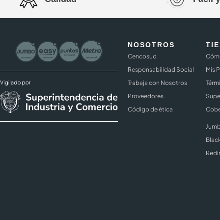
NOSOTROS
TI
Cencosud
Cómo
Responsabilidad Social
Mis 
Trabaja con Nosotros
Térm
Proveedores
Supe
Código de ética
Cobe
Jumb
Blac
Redi