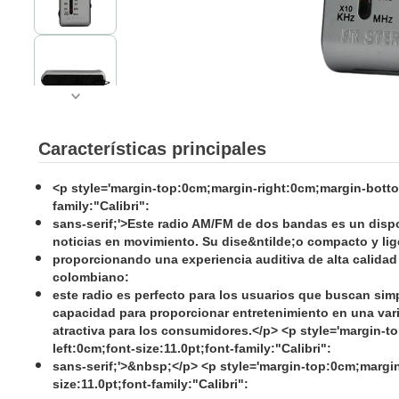
Características principales
<p style='margin-top:0cm;margin-right:0cm;margin-bottom
family:"Calibri"
:
sans-serif;'>Este radio AM/FM de dos bandas es un dispo
noticias en movimiento. Su dise&ntilde;o compacto y li
proporcionando una experiencia auditiva de alta calidad
colombiano
:
este radio es perfecto para los usuarios que buscan simp
capacidad para proporcionar entretenimiento en una var
atractiva para los consumidores.</p> <p style='margin-
left:0cm;font-size:11.0pt;font-family:"Calibri"
:
sans-serif;'>&nbsp;</p> <p style='margin-top:0cm;margi
size:11.0pt;font-family:"Calibri"
: