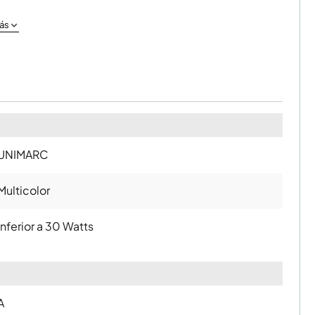
ás
UNIMARC
Multicolor
Inferior a 30 Watts
A