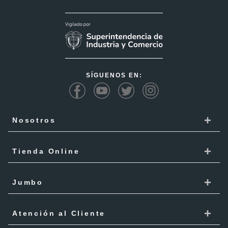
SÍGUENOS EN:
+
Nosotros
Cencosud
+
Tienda Online
Responsabilidad Social
Recoge en tienda
+
Trabaja con Nosotros
Jumbo
Cómo comprar
Proveedores
Localiza Tienda
+
Mis Pedidos
Atención al Cliente
Código de ética
Tarjeta Cencosud