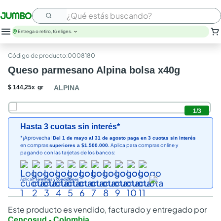
¿Qué estás buscando?
Entrega o retiro, tú eliges.
:
0008180
Queso parmesano Alpina bolsa x40g
$
144
,
25
x
gr
ALPINA
1
/
3
Hasta 3 cuotas sin interés*
*¡Aprovecha!
Del 1 de mayo al 31 de agosto paga en 3 cuotas sin interés
en compras
Aplica para compras online y
superiores a $1.500.000.
pagando con las tarjetas de los bancos:
Aplican
Términos y condiciones
Este producto es vendido, facturado y entregado por
Cencosud - Colombia