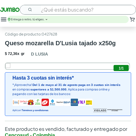
¿Qué estás buscando?
Entrega o retiro, tú eliges.
:
0427628
Queso mozarella D'Lusia tajado x250g
$
72
,
36
x
gr
D LUSIA
1
/
1
Hasta 3 cuotas sin interés*
*¡Aprovecha!
Del 1 de mayo al 31 de agosto paga en 3 cuotas sin interés
en compras
Aplica para compras online y
superiores a $1.500.000.
pagando con las tarjetas de los bancos:
Aplican
Términos y condiciones
Este producto es vendido, facturado y entregado por
Cencosud - Colombia