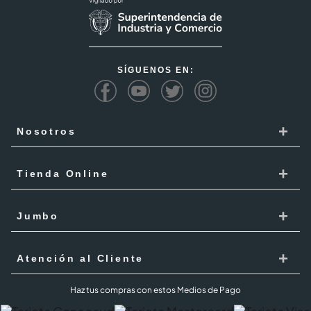
SÍGUENOS EN:
+
Nosotros
Cencosud
+
Tienda Online
Responsabilidad Social
Recoge en tienda
+
Trabaja con Nosotros
Jumbo
Cómo comprar
Proveedores
Localiza Tienda
+
Mis Pedidos
Atención al Cliente
Código de ética
Tarjeta Cencosud
Términos y Condiciones Jumbo al 100 agosto 2026
PQR
Haz tus compras con estos Medios de Pago
Puntos Cencosud