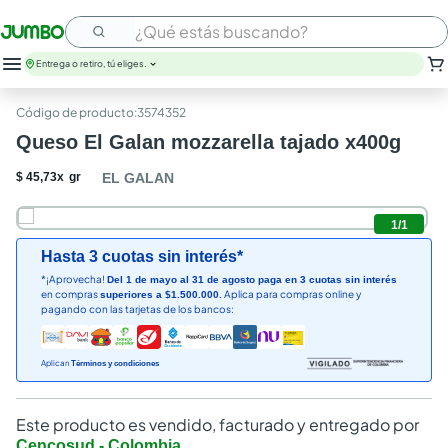
¿Qué estás buscando?
Entrega o retiro, tú eliges.
:
3574352
Queso El Galan mozzarella tajado x400g
$
45
,
73
x
gr
EL GALAN
1
/
1
Hasta 3 cuotas sin interés*
*¡Aprovecha!
Del 1 de mayo al 31 de agosto paga en 3 cuotas sin interés
en compras
Aplica para compras online y
superiores a $1.500.000.
pagando con las tarjetas de los bancos:
Aplican
Términos y condiciones
Este producto es vendido, facturado y entregado por
Cencosud - Colombia