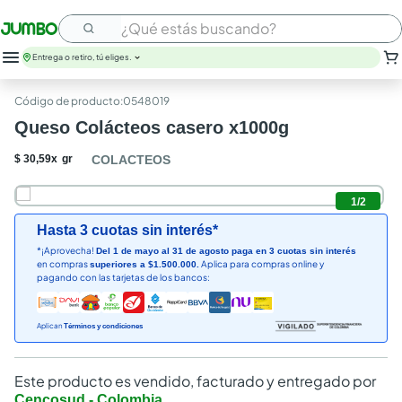
¿Qué estás buscando?
Entrega o retiro, tú eliges.
leche
:
0548019
huevos
Queso Colácteos casero x1000g
arroz
nutribela
$
30
,
59
x
gr
COLACTEOS
papel higienico
galletas
1
/
2
aceite
Hasta 3 cuotas sin interés*
queso
*¡Aprovecha!
Del 1 de mayo al 31 de agosto paga en 3 cuotas sin interés
pollo
en compras
Aplica para compras online y
superiores a $1.500.000.
carne
pagando con las tarjetas de los bancos:
Aplican
Términos y condiciones
Este producto es vendido, facturado y entregado por
Cencosud - Colombia