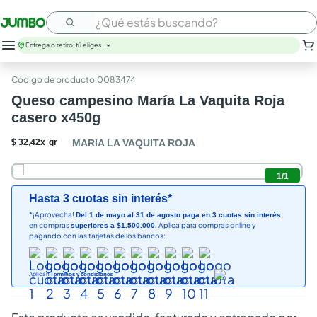
¿Qué estás buscando?
Entrega o retiro, tú eliges.
leche
:
0083474
huevos
Queso campesino María La Vaquita Roja
arroz
casero x450g
nutribela
papel higienico
$
32
,
42
x
gr
MARIA LA VAQUITA ROJA
galletas
aceite
1
/
1
queso
Hasta 3 cuotas sin interés*
pollo
*¡Aprovecha!
Del 1 de mayo al 31 de agosto paga en 3 cuotas sin interés
carne
en compras
Aplica para compras online y
superiores a $1.500.000.
pagando con las tarjetas de los bancos:
Aplican
Términos y condiciones