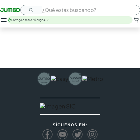
¿Qué estás buscando?
Entrega o retiro, tú eliges.
SÍGUENOS EN: