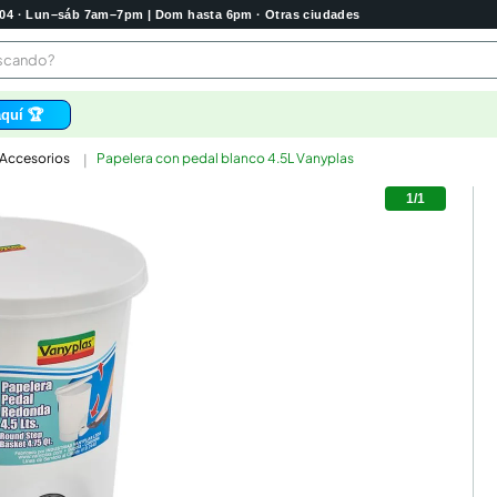
2004 · Lun–sáb 7am–7pm | Dom hasta 6pm · Otras ciudades
buscando?
quí 🏆
 Accesorios
Papelera con pedal blanco 4.5L Vanyplas
os
1
/
1
bela
 higienico
tas
e
o
e