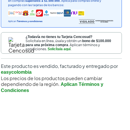
en compras
Aplica para compras online y
superiores a $1.500.000.
pagando con las tarjetas de los bancos:
Aplican
Términos y condiciones
¿Todavía no tienes tu Tarjeta Cencosud?
Solicítala en línea, úsala y obtén un
bono de $100.000
. Aplican términos y
para una próxima compra
condiciones.
.
Solicítala aquí
Este producto es vendido, facturado y entregado por
easycolombia
Los precios de los productos pueden cambiar
dependiendo de la región.
Aplican Términos y
Condiciones