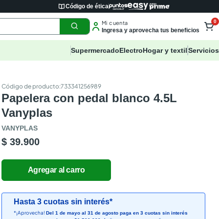
Código de ética
0
Mi cuenta
Ingresa y aprovecha tus beneficios
Supermercado
Electro
Hogar y textil
Servicios
:
733341256989
Papelera con pedal blanco 4.5L
Vanyplas
VANYPLAS
$ 39.900
Hasta 3 cuotas sin interés*
*¡Aprovecha!
Del 1 de mayo al 31 de agosto paga en 3 cuotas sin interés