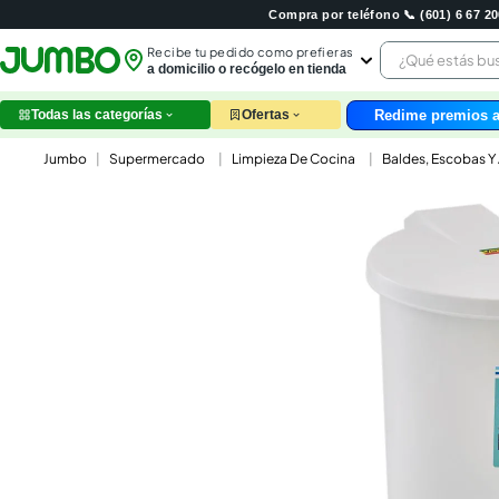
Compra por teléfono 📞 (601) 6 67 
¿Qué estás 
Recibe tu pedido como prefieras
a domicilio o recógelo en tienda
Redime premios a
Todas las categorías
Ofertas
leche
Supermercado
Limpieza De Cocina
Baldes, Escobas Y
huev
arroz
nutri
papel
galle
aceit
ques
pollo
carn