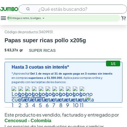
¿Qué estás buscando?
Entrega o retiro, tú eliges.
leche
:
3409931
huevos
Papas super ricas pollo x205g
arroz
papel higienico
$
63
,
37
x
gr
SUPER RICAS
galletas
aceite
1
/
1
Hasta 3 cuotas sin interés*
queso
*¡Aprovecha!
Del 1 de mayo al 31 de agosto paga en 3 cuotas sin interés
cafe
en compras
Aplica para compras online y
superiores a $1.500.000.
pollo
pagando con las tarjetas de los bancos:
nutribela
Aplican
Términos y condiciones
Este producto es vendido, facturado y entregado por
Cencosud - Colombia
Los precios de los productos pueden cambiar