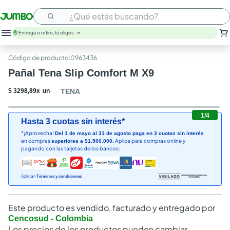
¿Qué estás buscando?
Entrega o retiro, tú eliges.
:
0963436
Pañal Tena Slip Comfort M X9
$
3298
,
89
x
un
TENA
1
/
4
Hasta 3 cuotas sin interés*
*¡Aprovecha!
Del 1 de mayo al 31 de agosto paga en 3 cuotas sin interés
en compras
Aplica para compras online y
superiores a $1.500.000.
pagando con las tarjetas de los bancos:
Aplican
Términos y condiciones
Este producto es vendido, facturado y entregado por
Cencosud - Colombia
Los precios de los productos pueden cambiar