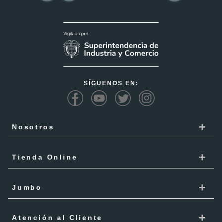
SÍGUENOS EN:
+
Nosotros
Cencosud
+
Tienda Online
Responsabilidad Social
Recoge en tienda
+
Trabaja con Nosotros
Jumbo
Cómo comprar
Proveedores
Localiza Tienda
+
Mis Pedidos
Atención al Cliente