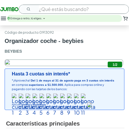
¿Qué estás buscando?
Entrega o retiro, tú eliges.
:
0913092
Organizador coche - beybies
BEYBIES
1
/
2
Hasta 3 cuotas sin interés*
*¡Aprovecha!
Del 1 de mayo al 31 de agosto paga en 3 cuotas sin interés
en compras
Aplica para compras online y
superiores a $1.500.000.
pagando con las tarjetas de los bancos:
Aplican
Términos y condiciones
Características principales