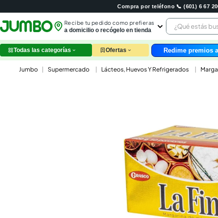
Compra por teléfono 📞 (601) 6 67 
¿Qué estás 
Recibe tu pedido como prefieras
a domicilio o recógelo en tienda
Redime premios a
Todas las categorías
Ofertas
leche
Supermercado
Lácteos, Huevos Y Refrigerados
Marga
huev
arroz
nutri
papel
galle
aceit
ques
pollo
carn