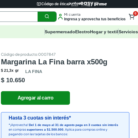
Código de ética
0
Mi cuenta
Ingresa y aprovecha tus beneficios
Supermercado
Electro
Hogar y textil
Servicios
:
0007847
Margarina La Fina barra x500g
$
21
,
3
x
gr
LA FINA
$ 10.650
Hasta 3 cuotas sin interés*
*¡Aprovecha!
Del 1 de mayo al 31 de agosto paga en 3 cuotas sin interés
en compras
Aplica para compras online y
superiores a $1.500.000.
pagando con las tarjetas de los bancos: