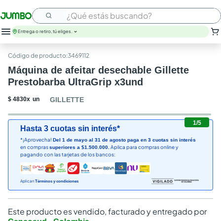
¿Qué estás buscando?
Entrega o retiro, tú eliges.
:
3469112
Máquina de afeitar desechable Gillette
Prestobarba UltraGrip x3und
$
4830
x
un
GILLETTE
1
/
5
Hasta 3 cuotas sin interés*
*¡Aprovecha!
Del 1 de mayo al 31 de agosto paga en 3 cuotas sin interés
en compras
Aplica para compras online y
superiores a $1.500.000.
pagando con las tarjetas de los bancos:
Aplican
Términos y condiciones
Este producto es vendido, facturado y entregado por