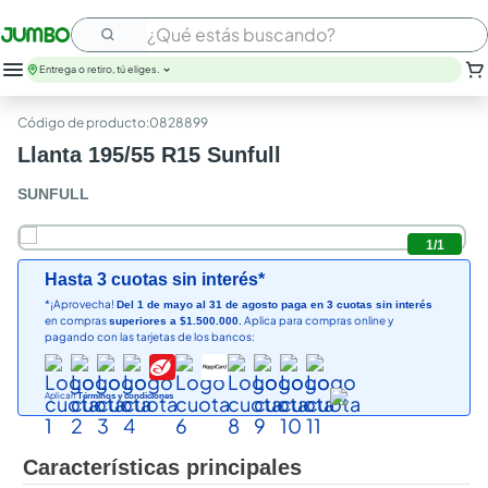
¿Qué estás buscando?
Entrega o retiro, tú eliges.
:
0828899
Llanta 195/55 R15 Sunfull
SUNFULL
1
/
1
Hasta 3 cuotas sin interés*
*¡Aprovecha!
Del 1 de mayo al 31 de agosto paga en 3 cuotas sin interés
en compras
Aplica para compras online y
superiores a $1.500.000.
pagando con las tarjetas de los bancos:
Aplican
Términos y condiciones
Características principales