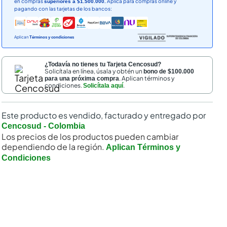
en compras
Aplica para compras online y
superiores a $1.500.000.
pagando con las tarjetas de los bancos:
Aplican
Términos y condiciones
¿Todavía no tienes tu Tarjeta Cencosud?
Solicítala en línea, úsala y obtén un
bono de $100.000
. Aplican términos y
para una próxima compra
condiciones.
.
Solicítala aquí
Este producto es vendido, facturado y entregado por
Cencosud - Colombia
Los precios de los productos pueden cambiar
dependiendo de la región.
Aplican Términos y
Condiciones