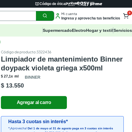
Código de ética
0
Mi cuenta
Ingresa y aprovecha tus beneficios
Supermercado
Electro
Hogar y textil
Servicios
l
:
3322436
Limpiador de mantenimiento Binner
doypack violeta griega x500ml
$
27
,
1
x
ml
BINNER
$ 13.550
Hasta 3 cuotas sin interés*
*¡Aprovecha!
Del 1 de mayo al 31 de agosto paga en 3 cuotas sin interés