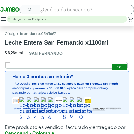
¿Qué estás buscando?
Entrega o retiro, tú eliges.
:
0563667
Leche Entera San Fernando x1100ml
$
6
,
26
x
ml
SAN FERNANDO
1
/
1
Hasta 3 cuotas sin interés*
*¡Aprovecha!
Del 1 de mayo al 31 de agosto paga en 3 cuotas sin interés
en compras
Aplica para compras online y
superiores a $1.500.000.
pagando con las tarjetas de los bancos:
Aplican
Términos y condiciones
Este producto es vendido, facturado y entregado por
Cencosud - Colombia