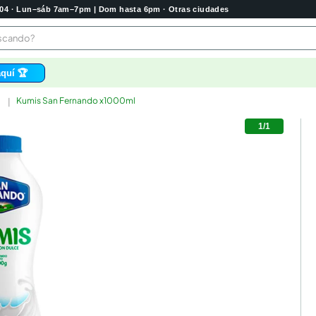
2004 · Lun–sáb 7am–7pm | Dom hasta 6pm · Otras ciudades
buscando?
quí 🏆
Kumis San Fernando x1000ml
os
1
/
1
 higienico
bela
tas
e
o
e