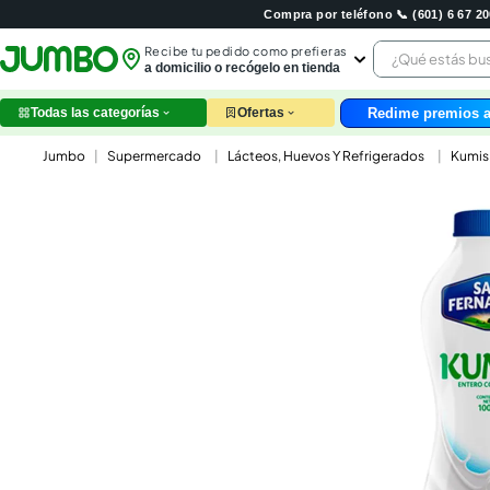
Compra por teléfono 📞 (601) 6 67 
¿Qué estás 
Recibe tu pedido como prefieras
a domicilio o recógelo en tienda
Redime premios a
Todas las categorías
Ofertas
leche
Supermercado
Lácteos, Huevos Y Refrigerados
Kumis
huev
arroz
papel
nutri
galle
aceit
ques
pollo
carn