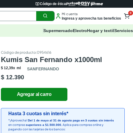
Código de ética
0
Mi cuenta
Ingresa y aprovecha tus beneficios
Supermercado
Electro
Hogar y textil
Servicios
:
0954616
Kumis San Fernando x1000ml
$
12
,
39
x
ml
SANFERNANDO
$ 12.390
Hasta 3 cuotas sin interés*
*¡Aprovecha!
Del 1 de mayo al 31 de agosto paga en 3 cuotas sin interés
en compras
Aplica para compras online y
superiores a $1.500.000.
pagando con las tarjetas de los bancos: