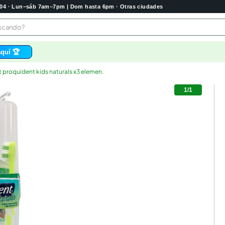
2004 · Lun–sáb 7am–7pm | Dom hasta 6pm · Otras ciudades
buscando?
quí 🏆
t proquident kids naturals x3 elemen.
os
1
/
1
 higienico
bela
tas
e
o
e