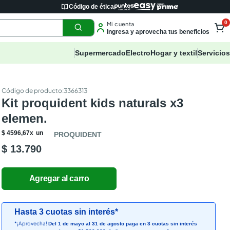
Código de ética
0
Mi cuenta
Ingresa y aprovecha tus beneficios
Supermercado
Electro
Hogar y textil
Servicios
:
3366313
Kit proquident kids naturals x3
elemen.
$
4596
,
67
x
un
PROQUIDENT
$ 13.790
Hasta 3 cuotas sin interés*
*¡Aprovecha!
Del 1 de mayo al 31 de agosto paga en 3 cuotas sin interés