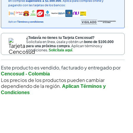
en compras
Aplica para compras online y
superiores a $1.500.000.
pagando con las tarjetas de los bancos:
Aplican
Términos y condiciones
¿Todavía no tienes tu Tarjeta Cencosud?
Solicítala en línea, úsala y obtén un
bono de $100.000
. Aplican términos y
para una próxima compra
condiciones.
.
Solicítala aquí
Este producto es vendido, facturado y entregado por
Cencosud - Colombia
Los precios de los productos pueden cambiar
dependiendo de la región.
Aplican Términos y
Condiciones