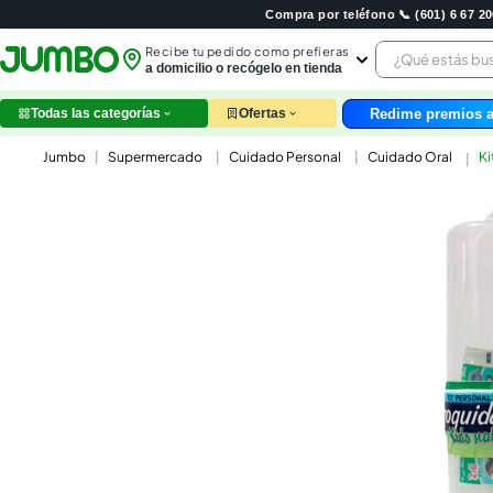
Compra por teléfono 📞 (601) 6 67 
¿Qué estás 
Recibe tu pedido como prefieras
a domicilio o recógelo en tienda
Redime premios a
Todas las categorías
Ofertas
leche
Supermercado
Cuidado Personal
Cuidado Oral
Ki
huev
arroz
papel
nutri
galle
aceit
ques
pollo
carn