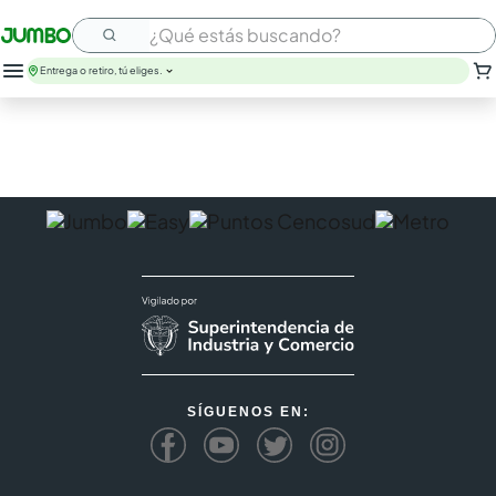
¿Qué estás buscando?
Entrega o retiro, tú eliges.
leche
huevos
arroz
nutribela
papel higienico
galletas
aceite
queso
pollo
carne
SÍGUENOS EN: