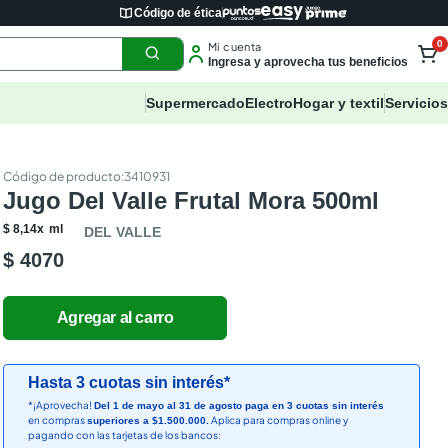
Código de ética
0
Mi cuenta
Ingresa y aprovecha tus beneficios
Supermercado
Electro
Hogar y textil
Servicios
:
3410931
Jugo Del Valle Frutal Mora 500ml
$
8
,
14
x
ml
DEL VALLE
$ 4070
Hasta 3 cuotas sin interés*
*¡Aprovecha!
Del 1 de mayo al 31 de agosto paga en 3 cuotas sin interés
en compras
Aplica para compras online y
superiores a $1.500.000.
pagando con las tarjetas de los bancos: