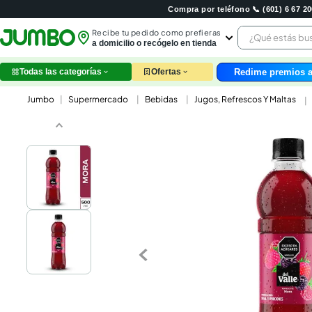
Compra por teléfono 📞 (601) 6 67 
¿Qué estás 
Recibe tu pedido como prefieras
a domicilio o recógelo en tienda
Redime premios a
Todas las categorías
Ofertas
leche
Supermercado
Bebidas
Jugos, Refrescos Y Maltas
huev
arroz
papel
galle
aceit
ques
nutri
pollo
cafe