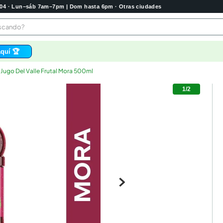
2004 · Lun–sáb 7am–7pm | Dom hasta 6pm · Otras ciudades
buscando?
quí 🏆
Jugo Del Valle Frutal Mora 500ml
os
1
/
2
 higienico
tas
e
o
bela