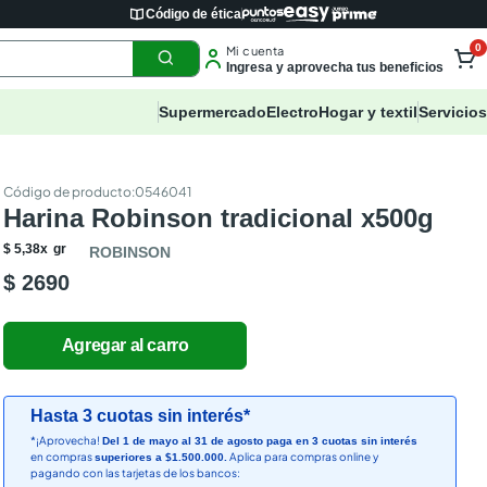
Código de ética
0
Mi cuenta
Ingresa y aprovecha tus beneficios
Supermercado
Electro
Hogar y textil
Servicios
:
0546041
Harina Robinson tradicional x500g
$
5
,
38
x
gr
ROBINSON
$ 2690
Hasta 3 cuotas sin interés*
*¡Aprovecha!
Del 1 de mayo al 31 de agosto paga en 3 cuotas sin interés
en compras
Aplica para compras online y
superiores a $1.500.000.
pagando con las tarjetas de los bancos: