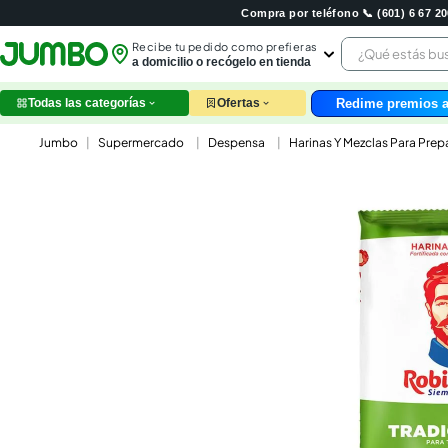
Compra por teléfono 📞 (601) 6 67 
¿Qué estás 
Recibe tu pedido como prefieras
a domicilio o recógelo en tienda
Redime premios a
Todas las categorías
Ofertas
leche
Supermercado
Despensa
Harinas Y Mezclas Para Prep
huev
arroz
papel
nutri
galle
aceit
ques
pollo
carn