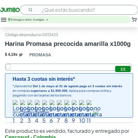
¿Qué estás buscando?
Entrega o retiro, tú eliges.
:
0013423
Harina Promasa precocida amarilla x1000g
$
4
,
19
x
gr
PROMASA
1
/
1
Hasta 3 cuotas sin interés*
*¡Aprovecha!
Del 1 de mayo al 31 de agosto paga en 3 cuotas sin interés
en compras
Aplica para compras online y
superiores a $1.500.000.
pagando con las tarjetas de los bancos:
Aplican
Términos y condiciones
Este producto es vendido, facturado y entregado por
Cencosud - Colombia