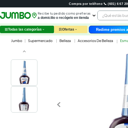
Compra por teléfono 📞 (601) 6 67 
¿Qué estás 
Recibe tu pedido como prefieras
a domicilio o recógelo en tienda
Redime premios a
Todas las categorías
Ofertas
leche
Supermercado
Belleza
Accesorios De Belleza
Esma
huev
arroz
papel
nutri
galle
aceit
ques
pollo
carn