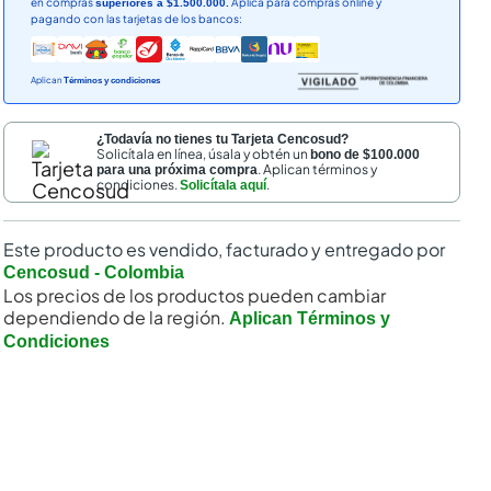
en compras
Aplica para compras online y
superiores a $1.500.000.
pagando con las tarjetas de los bancos:
Aplican
Términos y condiciones
¿Todavía no tienes tu Tarjeta Cencosud?
Solicítala en línea, úsala y obtén un
bono de $100.000
. Aplican términos y
para una próxima compra
condiciones.
.
Solicítala aquí
Este producto es vendido, facturado y entregado por
Cencosud - Colombia
Los precios de los productos pueden cambiar
dependiendo de la región.
Aplican Términos y
Condiciones