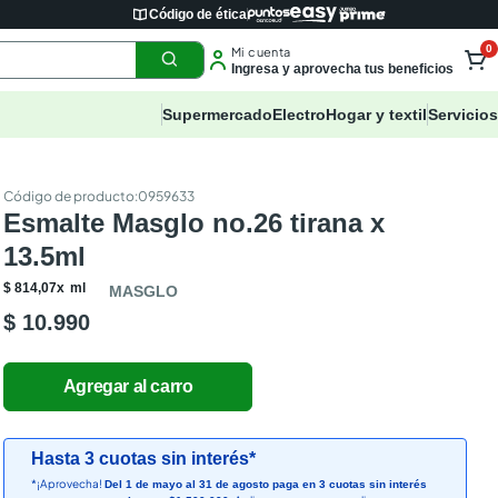
Código de ética
0
Mi cuenta
Ingresa y aprovecha tus beneficios
Supermercado
Electro
Hogar y textil
Servicios
:
0959633
Esmalte Masglo no.26 tirana x
13.5ml
$
814
,
07
x
ml
MASGLO
$ 10.990
Hasta 3 cuotas sin interés*
*¡Aprovecha!
Del 1 de mayo al 31 de agosto paga en 3 cuotas sin interés