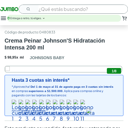
¿Qué estás buscando?
Entrega o retiro, tú eliges.
:
0480833
Crema Peinar Johnson'S Hidratación
Intensa 200 ml
$
98
,
95
x
ml
JOHNSONS BABY
1
/
8
Hasta 3 cuotas sin interés*
*¡Aprovecha!
Del 1 de mayo al 31 de agosto paga en 3 cuotas sin interés
en compras
Aplica para compras online y
superiores a $1.500.000.
pagando con las tarjetas de los bancos:
Aplican
Términos y condiciones