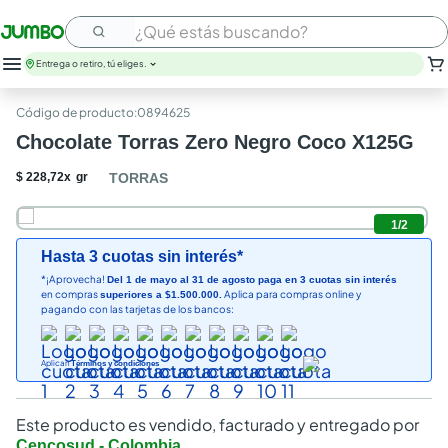
¿Qué estás buscando?
Entrega o retiro, tú eliges.
:
0894625
Chocolate Torras Zero Negro Coco X125G
$
228
,
72
x
gr
TORRAS
1
/
2
Hasta 3 cuotas sin interés*
*¡Aprovecha!
Del 1 de mayo al 31 de agosto paga en 3 cuotas sin interés
en compras
Aplica para compras online y
superiores a $1.500.000.
pagando con las tarjetas de los bancos:
Aplican
Términos y condiciones
Este producto es vendido, facturado y entregado por
Cencosud - Colombia